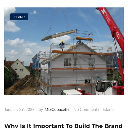
ISLAND
by
January 29, 2025
MISCopacetic
No Comments
Island
Why Is It Important To Build The Brand