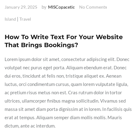
by
January 29, 2025
MISCopacetic
No Comments
|
Island
Travel
How To Write Text For Your Website
That Brings Bookings?
Lorem ipsum dolor sit amet, consectetur adipiscing elit. Donec
volutpat nec purus eget porta. Aliquam ebendum erat. Donec
dui eros, tincidunt at felis non, tristique aliquet ex. Aenean
luctus, orci condimentum cursus, quam lorem vulputate ligula,
ac pretium risus metus non est. Cras rutrum dolor in tortor
ultrices, ullamcorper finibus magna sollicitudin. Vivamus sed
massa sit amet diam porta dignissim at in lorem. In facilisis quis
erat at tempus. Aliquam semper diam mollis mollis. Mauris
dictum, ante ac interdum.