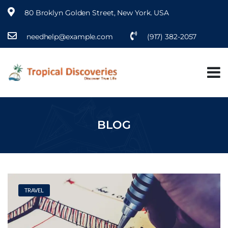
80 Broklyn Golden Street, New York. USA
needhelp@example.com
(917) 382-2057
S
k
i
p
t
o
c
o
BLOG
n
t
e
n
t
TRAVEL