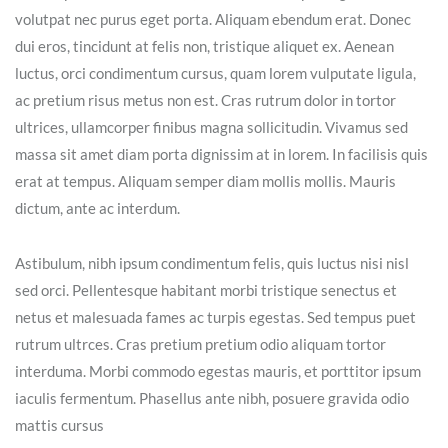
volutpat nec purus eget porta. Aliquam ebendum erat. Donec
dui eros, tincidunt at felis non, tristique aliquet ex. Aenean
luctus, orci condimentum cursus, quam lorem vulputate ligula,
ac pretium risus metus non est. Cras rutrum dolor in tortor
ultrices, ullamcorper finibus magna sollicitudin. Vivamus sed
massa sit amet diam porta dignissim at in lorem. In facilisis quis
erat at tempus. Aliquam semper diam mollis mollis. Mauris
dictum, ante ac interdum.
Astibulum, nibh ipsum condimentum felis, quis luctus nisi nisl
sed orci. Pellentesque habitant morbi tristique senectus et
netus et malesuada fames ac turpis egestas. Sed tempus puet
rutrum ultrces. Cras pretium pretium odio aliquam tortor
interduma. Morbi commodo egestas mauris, et porttitor ipsum
iaculis fermentum. Phasellus ante nibh, posuere gravida odio
mattis cursus