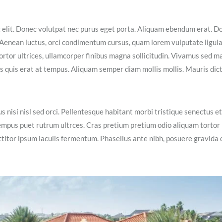
g elit. Donec volutpat nec purus eget porta. Aliquam ebendum erat. D
ex. Aenean luctus, orci condimentum cursus, quam lorem vulputate ligula
ortor ultrices, ullamcorper finibus magna sollicitudin. Vivamus sed m
isis quis erat at tempus. Aliquam semper diam mollis mollis. Mauris dic
s nisi nisl sed orci. Pellentesque habitant morbi tristique senectus et
empus puet rutrum ultrces. Cras pretium pretium odio aliquam tortor
itor ipsum iaculis fermentum. Phasellus ante nibh, posuere gravida 