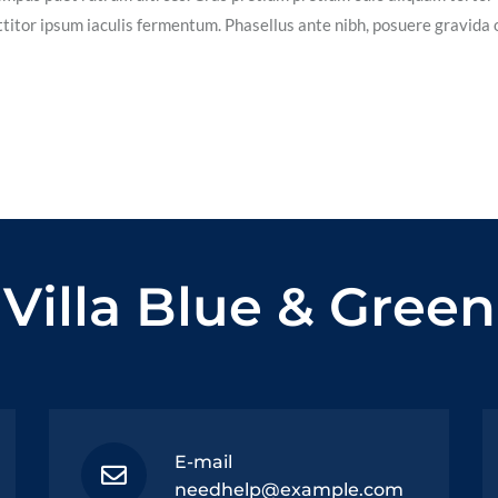
itor ipsum iaculis fermentum. Phasellus ante nibh, posuere gravida 
Villa Blue & Green
E-mail
needhelp@example.com