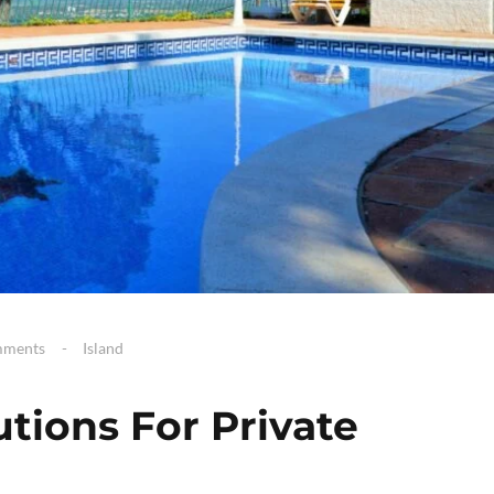
mments
Island
tions For Private