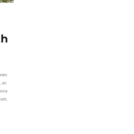
th
onec
, ac
assa
tum,