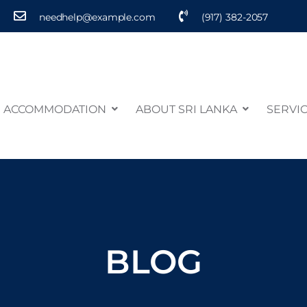
needhelp@example.com
(917) 382-2057
ACCOMMODATION
ABOUT SRI LANKA
SERVI
BLOG