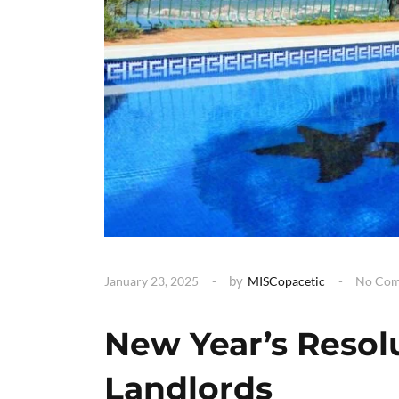
by
January 23, 2025
MISCopacetic
No Co
New Year’s Resolu
Landlords