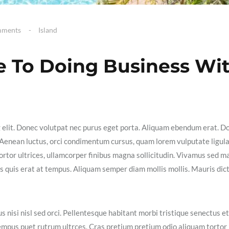
mments
Island
 To Doing Business Wi
g elit. Donec volutpat nec purus eget porta. Aliquam ebendum erat. D
ex. Aenean luctus, orci condimentum cursus, quam lorem vulputate ligula
ortor ultrices, ullamcorper finibus magna sollicitudin. Vivamus sed m
isis quis erat at tempus. Aliquam semper diam mollis mollis. Mauris dic
s nisi nisl sed orci. Pellentesque habitant morbi tristique senectus et
empus puet rutrum ultrces. Cras pretium pretium odio aliquam tortor