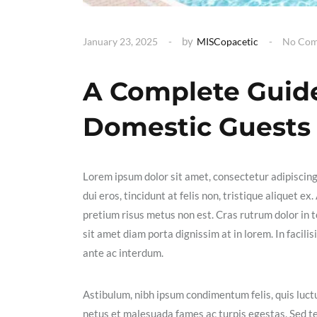
by
January 23, 2025
MISCopacetic
No Co
A Complete Guide
Domestic Guests
Lorem ipsum dolor sit amet, consectetur adipiscin
dui eros, tincidunt at felis non, tristique aliquet 
pretium risus metus non est. Cras rutrum dolor in t
sit amet diam porta dignissim at in lorem. In facil
ante ac interdum.
Astibulum, nibh ipsum condimentum felis, quis luctu
netus et malesuada fames ac turpis egestas. Sed t