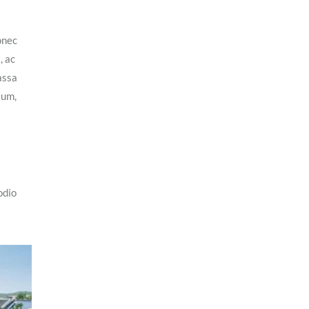
onec
, ac
assa
tum,
odio